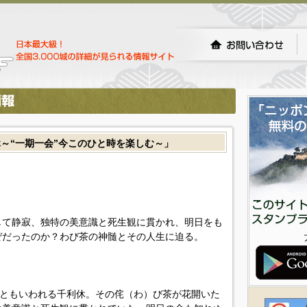
～“一期一会”今このひと時を楽しむ～」
して静寂、独特の美意識と死生観に貫かれ、明日をも
ぜだったのか？わび茶の神髄とその人生に迫る。
たともいわれる千利休。その侘（わ）び茶が花開いた