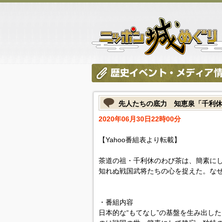
先人たちの底力 知恵泉「千利休
2020年06月30日22時00分
【Yahoo番組表より転載】
茶道の祖・千利休のわび茶は、簡素に
知れぬ戦国武将たちの心を捉えた。な
・番組内容
日本的な“もてなし”の基盤を生み出し