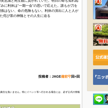
の美意識と死生観に貫かれていた。明日の命も知れぬ
みに利休は“一期一会”の思いで応えた。誰もが刀を
関係はない、命の危険もない。利休の演出に人と人が
れた侘び茶の神髄とその人生に迫る
投稿者：JAGE
備前守
回=回
の責任を負いません。特にイベント等へ行かれる場合には、必ず公式の情報