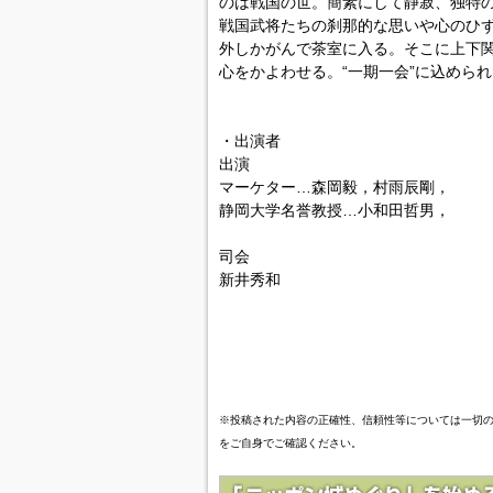
のは戦国の世。簡素にして静寂、独特
戦国武将たちの刹那的な思いや心のひず
外しかがんで茶室に入る。そこに上下
心をかよわせる。“一期一会”に込めら
・出演者
出演
マーケター…森岡毅，村雨辰剛，
静岡大学名誉教授…小和田哲男，
司会
新井秀和
※投稿された内容の正確性、信頼性等については一切
をご自身でご確認ください。