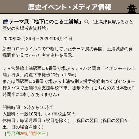
テーマ展「地下にのこる土浦城」
（上高津貝塚ふるさと
歴史の広場考古資料館）
2020年05月26日～2020年06月21日
新型コロナウイルスで中断していたテーマ展の再開。土浦城跡の発
掘調査で見つかった考古史料を展示。
ＪＲ常磐線土浦駅西口6番乗り場からＪＲバス関東「イオンモール土
浦」行き。終点下車徒歩20分（1.5㎞）
または同駅西口3番乗り場から土浦特別支援学校経由つくばセンター
行きバスで土浦特別支援学校下車、徒歩２分（こちらの方は本数が1
時間半に1本しかありません）
開館時間：9時から16時半
入館料：一般105円、小中高校生50円
休館日：毎週月曜日（祝日を除く）、祝日の翌日（祝日の翌日が
土、日の場合を除く）
［
野呂利
左衛門督
休三
］