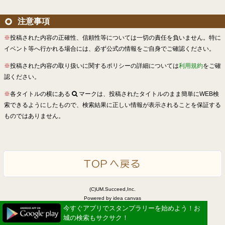
注意事項
※
投稿された内容の正確性、信頼性等については一切の責任を負いません。特に
イベント等へ行かれる場合には、必ず公式の情報をご自身でご確認ください。
※
投稿された内容の取り扱いに関するポリシーの詳細については
利用規約
をご確
認ください。
※
各タイトルの横にある
マークは、投稿されたタイトルのまま簡単にWEB検
索できるようにしたもので、検索結果に正しい情報が表示されることを保証する
ものではありません。
(C)UM.Succeed,Inc.
Powered by idea canvas
今すぐアプリでスタンプラリーを始めよう！お
城の検索もサクサク！