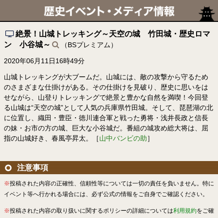
絶景！山城トレッキング～天空の城 竹田城・歴史ロマ
ン 小谷城～
（BSプレミアム）
2020年06月11日16時49分
山城トレッキングが大ブームだ。山城には、敵の攻撃から守るため
のさまざまな仕掛けがある。その仕掛けを見破り、歴史に思いをは
せながら、山登りトレッキングで絶景と豊かな自然を満喫！今回登
る山城は“天空の城”として人気の兵庫県竹田城。そして、琵琶湖の北
に位置し、織田・豊臣・徳川連合軍と戦った勇将・浅井長政と信長
の妹・お市の方の城、巨大な小谷城だ。番組の城攻め総大将は、屈
指の山城好き、春風亭昇太。［
山中バンビの助
］
注意事項
※
投稿された内容の正確性、信頼性等については一切の責任を負いません。特に
イベント等へ行かれる場合には、必ず公式の情報をご自身でご確認ください。
※
投稿された内容の取り扱いに関するポリシーの詳細については
利用規約
をご確