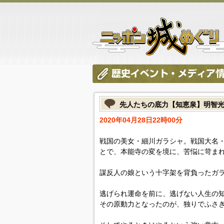
先人たちの底力【知恵泉】明智
2020年04月28日22時00分
戦国の美女・細川ガラシャ。戦国大名
とで、本能寺の変を境に、苦悩に苛ま
謀反人の娘という十字架を背負ったガ
逃げられ運命を前に、逃げない人生の
その原動力となったのが、独りでふさ