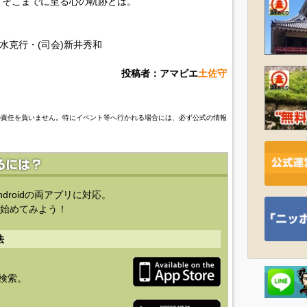
。そこまでに至る心の軌跡とは。
水克行・(司会)新井秀和
投稿者：アマビエ
土佐守
の責任を負いません。特にイベント等へ行かれる場合には、必ず公式の情報
ndroidの両アプリに対応。
始めてみよう！
法
を検索。