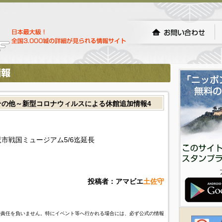
プ)その他～新型コロナウィルスによる休館追加情報4
市戦国ミュージアム5/6迄延長
投稿者：アマビエ
土佐守
の責任を負いません。特にイベント等へ行かれる場合には、必ず公式の情報