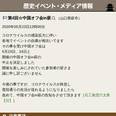
第4回☆中国オフ会in萩
（山口県萩市）
2020年05月23日12時00分
コロナウイルスの感染拡大に伴い
各地でイベントの自粛が相次いでます
その事を受け中国オフ会は
5月23日、24日と
開催の中国オフ会in萩の
中止を決定しました
開催を楽しみにされていた参加者の皆さま
誠に申し訳ございません
今後の事ですが、コロナウイルスが終息し
普段通りの生活が送れるようになりましたら
改めて、中国オフ会in萩の告知をさせて頂きます［
石工集団穴太衆
【兒】
］