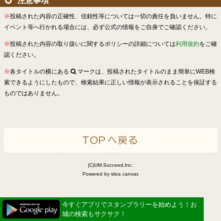
注意事項
※
投稿された内容の正確性、信頼性等については一切の責任を負いません。特に
イベント等へ行かれる場合には、必ず公式の情報をご自身でご確認ください。
※
投稿された内容の取り扱いに関するポリシーの詳細については
利用規約
をご確
認ください。
※
各タイトルの横にある
マークは、投稿されたタイトルのまま簡単にWEB検
索できるようにしたもので、検索結果に正しい情報が表示されることを保証する
ものではありません。
(C)UM.Succeed,Inc.
Powered by idea canvas
今すぐアプリでスタンプラリーを始めよう！お
城の検索もサクサク！