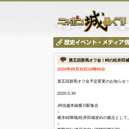
第五回群馬オフ会！峠の松井田
2020年05月30日10時00分
第五回群馬オフ会予定変更のお知らせ
2020,5,30
JR信越本線横川駅集合
↓
碓氷峠陣城(松井田城攻めの拠点として
↓