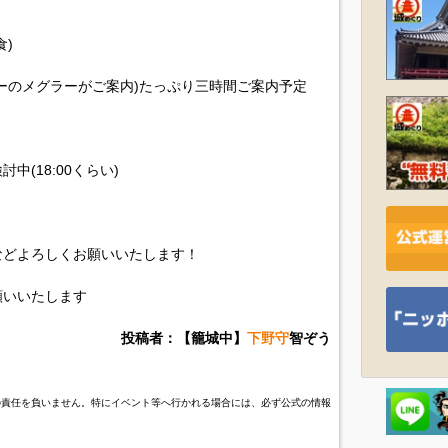
)
ーのメグラーがご案内)たっぷり三時間ご案内予定
(18:00くらい)
などよろしくお願いいたします！
願いいたします
投稿者：【籠城中】
下野守
智ぞう
の責任を負いません。特にイベント等へ行かれる場合には、必ず公式の情報