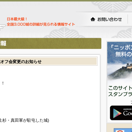
城オフ会変更のお知らせ
！！
上杉・真田軍が駐屯した城)