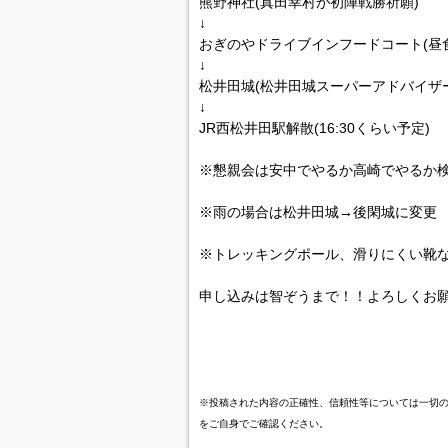
熊野神社(真田幸村が初陣戦勝祈願)
↓
おぎのやドライブインフードコート(昼食
↓
松井田城(松井田城スーパーアドバイザ
↓
JR西松井田駅解散(16:30くらい予定)
※懇親会は安中でやるか高崎でやるか検討中
※雨の場合は松井田城→後閑城に変更
※トレッキングポール、滑りにくい靴
申し込みは智ぞうまで！！よろしくお
※投稿された内容の正確性、信頼性等については一切
をご自身でご確認ください。