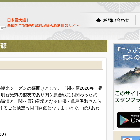
年の観光シーズンの幕開けとして、「関ケ原2020春一番
、明智光秀の盟友であり関ケ原合戦にも関わった武
の講演と、関ケ原初登場となる俳優・眞島秀和さんら
まるごと検定も同日開催となりますので、ぜひあわ
30）