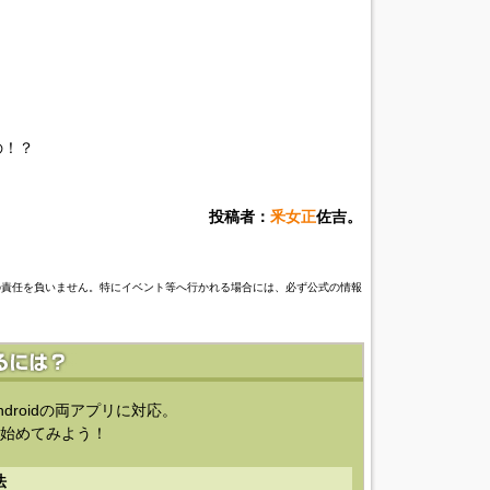
の！？
投稿者：
釆女正
佐吉。
の責任を負いません。特にイベント等へ行かれる場合には、必ず公式の情報
ndroidの両アプリに対応。
始めてみよう！
法