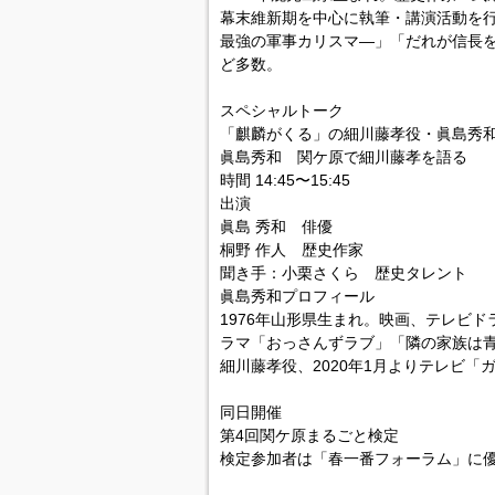
幕末維新期を中心に執筆・講演活動を
最強の軍事カリスマ―」「だれが信長を
ど多数。
スペシャルトーク
「麒麟がくる」の細川藤孝役・眞島秀
眞島秀和 関ケ原で細川藤孝を語る
時間 14:45〜15:45
出演
眞島 秀和 俳優
桐野 作人 歴史作家
聞き手：小栗さくら 歴史タレント
眞島秀和プロフィール
1976年山形県生まれ。映画、テレビ
ラマ「おっさんずラブ」「隣の家族は青
細川藤孝役、2020年1月よりテレビ
同日開催
第4回関ケ原まるごと検定
検定参加者は「春一番フォーラム」に優