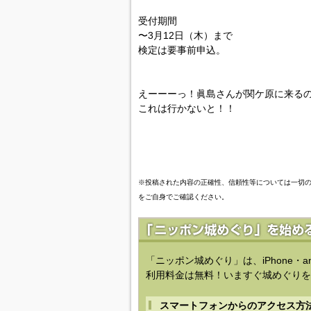
受付期間
〜3月12日（木）まで
検定は要事前申込。
えーーーっ！眞島さんが関ケ原に来る
これは行かないと！！
※投稿された内容の正確性、信頼性等については一切
をご自身でご確認ください。
「ニッポン城めぐり」は、iPhone・a
利用料金は無料！いますぐ城めぐりを
スマートフォンからのアクセス方