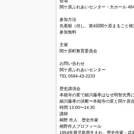
会場
関ケ原ふれあいセンター・大ホール 48
参加方法
先着順（但し、第4回関ケ原まるごと検
参加無料
主催
関ケ原町教育委員会
お問い合わせ
関ケ原ふれあいセンター
TEL 0584-43-2233
歴史講演会
本能寺の変で細川藤孝はなぜ明智光秀
細川藤孝の決断〜本能寺の変と関ケ原
時間 13:00〜14:30
講師
桐野 作人 歴史作家
桐野作人プロフィール
1954年鹿児島県生まれ。歴史作家・