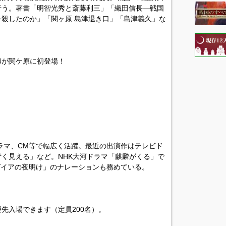
行う。著書「明智光秀と斎藤利三」「織田信長―戦国
殺したのか」「関ヶ原 島津退き口」「島津義久」な
和が関ケ原に初登場！
ドラマ、CM等で幅広く活躍。最近の出演作はテレビド
く見える」など。NHK大河ドラマ「麒麟がくる」で
「ガイアの夜明け」のナレーションも務めている。
先入場できます（定員200名）。