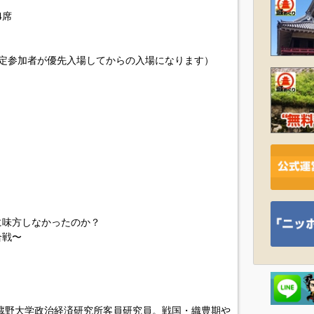
4席
定参加者が優先入場してからの入場になります）
に味方しなかったのか？
合戦〜
武蔵野大学政治経済研究所客員研究員。戦国・織豊期や