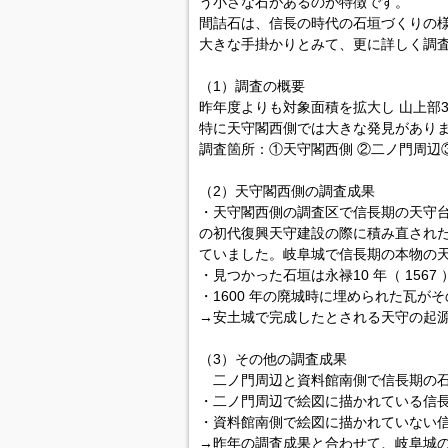
う小さな石があるのが特徴です。
間詰石は、信長の時代の石垣づくりの
大きな手掛かりとみて、更に詳しく調
（1）調査の概要
昨年度よりも対象面積を拡大し 山上部
特に天守閣西側では大きな発見があり
調査箇所：①天守閣西側 ②二ノ門周辺
（2）天守閣西側の調査成果
・天守閣西側の調査区で信長期の天守台
の初代復興天守建設の際に積み直され
ていました。岐阜城で信長期の本物の
・見つかった石垣は永禄10 年（ 156
・1600 年の廃城時に埋められた瓦が
→安土城で完成したとされる天守の起
（3）その他の調査成果
二ノ門周辺と資料館南側で信長期の石
・二ノ門周辺で絵図に描かれている信
・資料館南側で絵図に描かれていない
→昨年の調査成果と合わせて、岐阜城