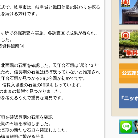
様式で、岐阜市は、岐阜城と織田信長の関わりを探る
査を続ける方針です。
3ヶ所で発掘調査を実施。各調査区で成果が得られ、
ました。
③資料館南側
北西隅の石垣を確認した。天守台石垣は明治 43 年
たため、信長期の石垣はほぼ残っていないと推定され
天守台石垣が見つかるのは今回が初めてです。
7 ）信長入城後の石垣の特徴をもっています。
そのままの状態で見つかりました。
源を考えるうえで重要な発見です。
垣を確認長期の石垣を確認
長期の石垣を確認しました。
信長期の新たな石垣を確認しました。
の構造解明に繋がる発見。