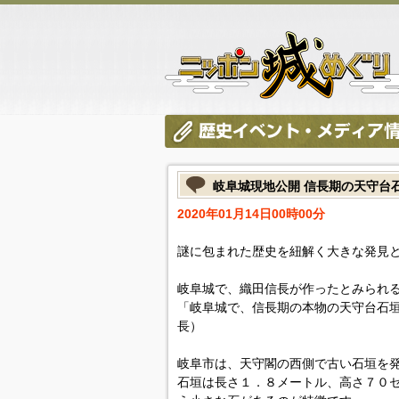
岐阜城現地公開 信長期の天守台
2020年01月14日00時00分
謎に包まれた歴史を紐解く大きな発見
岐阜城で、織田信長が作ったとみられ
「岐阜城で、信長期の本物の天守台石
長）
岐阜市は、天守閣の西側で古い石垣を
石垣は長さ１．８メートル、高さ７０