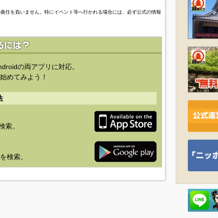
の責任を負いません。特にイベント等へ行かれる場合には、必ず公式の情報
ndroidの両アプリに対応。
始めてみよう！
法
を検索。
り」を検索。