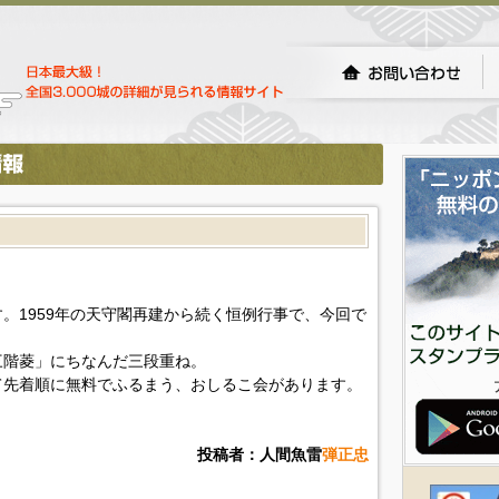
。1959年の天守閣再建から続く恒例行事で、今回で
三階菱」にちなんだ三段重ね。
て先着順に無料でふるまう、おしるこ会があります。
投稿者：人間魚雷
弾正忠