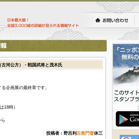
（古河公方）・戦国武将と茂木氏
する企画展の最終章です。
は18時）
から
投稿者：野呂利
左衛門督
休三