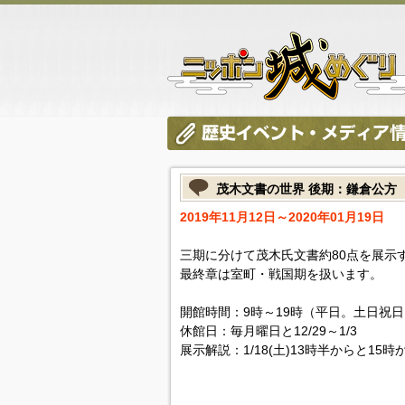
茂木文書の世界 後期：鎌倉公方
2019年11月12日～2020年01月19日
三期に分けて茂木氏文書約80点を展示
最終章は室町・戦国期を扱います。
開館時間：9時～19時（平日。土日祝日
休館日：毎月曜日と12/29～1/3
展示解説：1/18(土)13時半からと15時