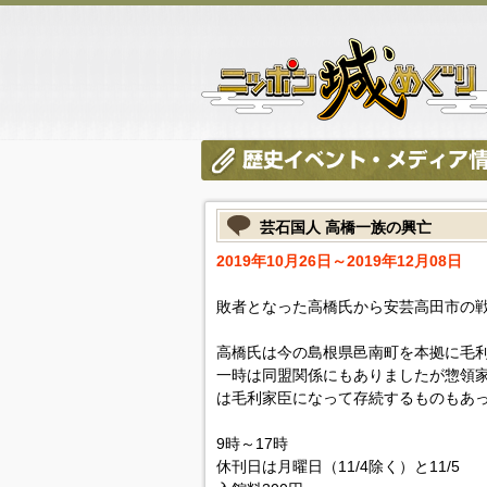
芸石国人 高橋一族の興亡
2019年10月26日～2019年12月08日
敗者となった高橋氏から安芸高田市の
高橋氏は今の島根県邑南町を本拠に毛
一時は同盟関係にもありましたが惣領
は毛利家臣になって存続するものもあ
9時～17時
休刊日は月曜日（11/4除く）と11/5