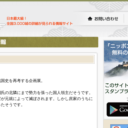
戦国史を再考する企画展。
利氏の北隣にまで勢力を張った国人領主だそうです。
家が元就によって滅ぼされます。しかし庶家のうちに
ったそうです。