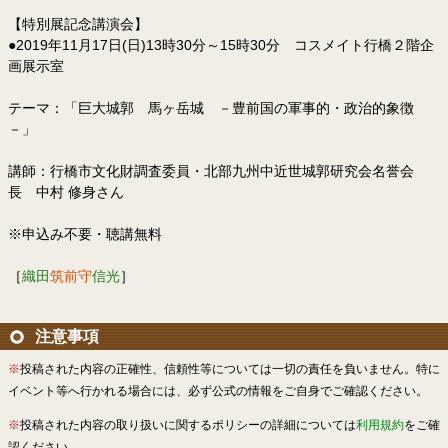
【特別展記念講演会】
●2019年11月17日(日)13時30分～15時30分 コスメイト行橋２階企
画展示室
テーマ：「巨大城郭 馬ヶ岳城 －豊前国の軍事的・政治的象徴
－」
講師：行橋市文化財調査委員・北部九州中近世城郭研究会名誉会
長 中村 修身さん
※申込み不要・聴講無料
［
織田
筑前守
信光
］
注意事項
※
投稿された内容の正確性、信頼性等については一切の責任を負いません。特に
イベント等へ行かれる場合には、必ず公式の情報をご自身でご確認ください。
※
投稿された内容の取り扱いに関するポリシーの詳細については
利用規約
をご確
認ください。