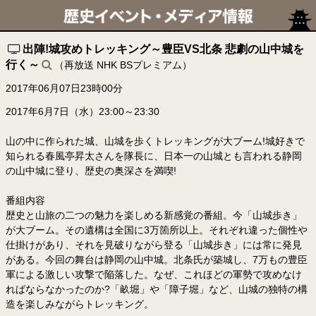
出陣!城攻めトレッキング～豊臣VS北条 悲劇の山中城を
行く～
（再放送 NHK BSプレミアム）
2017年06月07日23時00分
2017年6月7日（水）23:00～23:30
山の中に作られた城、山城を歩くトレッキングが大ブーム!城好きで
知られる春風亭昇太さんを隊長に、日本一の山城とも言われる静岡
の山中城に登り、歴史の奥深さを満喫!
番組内容
歴史と山旅の二つの魅力を楽しめる新感覚の番組。今「山城歩き」
が大ブーム。その遺構は全国に3万箇所以上。それぞれ違った個性や
仕掛けがあり、それを見破りながら登る「山城歩き」には常に発見
がある。今回の舞台は静岡の山中城。北条氏が築城し、7万もの豊臣
軍による激しい攻撃で陥落した。なぜ、これほどの軍勢で攻めなけ
ればならなかったのか?「畝堀」や「障子堀」など、山城の独特の構
造を楽しみながらトレッキング。