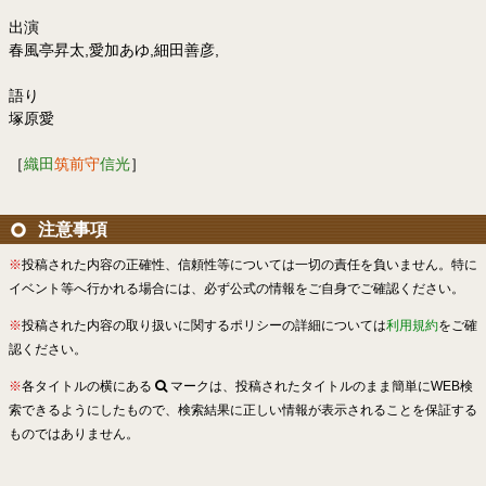
出演
春風亭昇太,愛加あゆ,細田善彦,
語り
塚原愛
［
織田
筑前守
信光
］
注意事項
※
投稿された内容の正確性、信頼性等については一切の責任を負いません。特に
イベント等へ行かれる場合には、必ず公式の情報をご自身でご確認ください。
※
投稿された内容の取り扱いに関するポリシーの詳細については
利用規約
をご確
認ください。
※
各タイトルの横にある
マークは、投稿されたタイトルのまま簡単にWEB検
索できるようにしたもので、検索結果に正しい情報が表示されることを保証する
ものではありません。