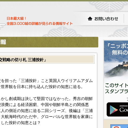
交戦略の切り札 三浦按針」
交を担った「三浦按針」こと英国人ウイリアムアダム
な世界観を日本に持ち込んだ按針の知恵に迫る。
しかし創成期は決して堅固ではなかった。秀吉の朝鮮
費浪費による経済困窮、中国や朝鮮半島との関係悪
二人の側近の知恵に迫る二回シリーズ、後編は「三浦
。大航海時代のただ中、グローバルな世界観を家康に
トした按針の知恵とは？