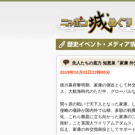
先人たちの底力 知恵泉「家康 外
2019年10月01日22時00分
徳川幕府黎明期、家康の側近として外
ス。大航海時代のただ中、グローバル
関ヶ原の戦いで天下人となった家康。
侵略の傷跡が国内外で山積、多額の戦
化…これら難題に立ち向かった家康の
按針」こと英国人ウイリアムアダムス
伝え、家康の外交指南役としてサポー