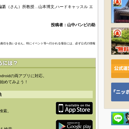
編纂（さん）所教授…山本博文,ハードキャッスル エ
投稿者：山中バンビの助
の責任を負いません。特にイベント等へ行かれる場合には、必ず公式の情報
ndroidの両アプリに対応。
始めてみよう！
法
を検索。
り」を検索。