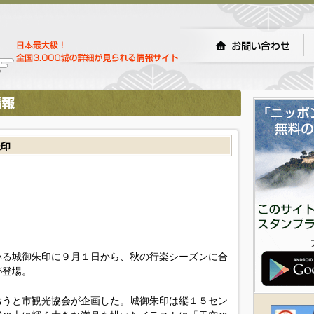
朱印
いる城御朱印に９月１日から、秋の行楽シーズンに合
が登場。
うと市観光協会が企画した。城御朱印は縦１５セン