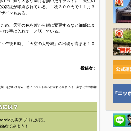
城の上に輝く大きな満月を描いたイラストに「天空の
家の家紋が印刷されている。１枚３００円で１１月３
デザインもある。
ため、天守の色を紫から紺に変更するなど細部にま
でぜひ手に入れて」と話している。
～午後５時、「天空の大野城」の出現が高まる１０
投稿者：
の責任を負いません。特にイベント等へ行かれる場合には、必ず公式の情報
ndroidの両アプリに対応。
始めてみよう！