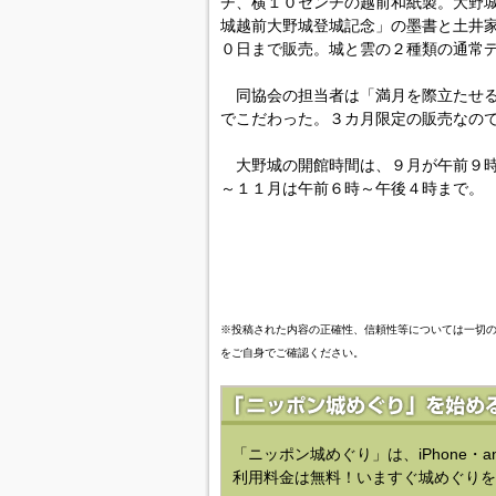
チ、横１０センチの越前和紙製。大野
城越前大野城登城記念」の墨書と土井
０日まで販売。城と雲の２種類の通常
同協会の担当者は「満月を際立たせる
でこだわった。３カ月限定の販売なの
大野城の開館時間は、９月が午前９時
～１１月は午前６時～午後４時まで。
※投稿された内容の正確性、信頼性等については一切
をご自身でご確認ください。
「ニッポン城めぐり」は、iPhone・a
利用料金は無料！いますぐ城めぐりを