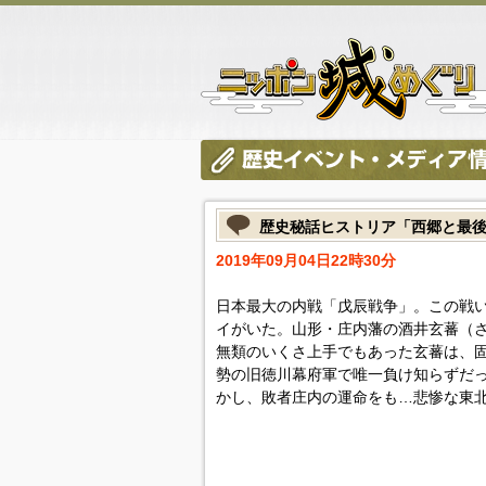
歴史秘話ヒストリア「西郷と最
2019年09月04日22時30分
日本最大の内戦「戊辰戦争」。この戦
イがいた。山形・庄内藩の酒井玄蕃（さ
無類のいくさ上手でもあった玄蕃は、
勢の旧徳川幕府軍で唯一負け知らずだ
かし、敗者庄内の運命をも…悲惨な東