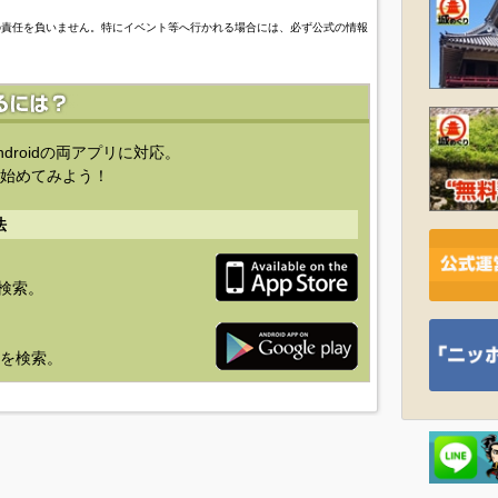
の責任を負いません。特にイベント等へ行かれる場合には、必ず公式の情報
ndroidの両アプリに対応。
始めてみよう！
法
を検索。
り」を検索。