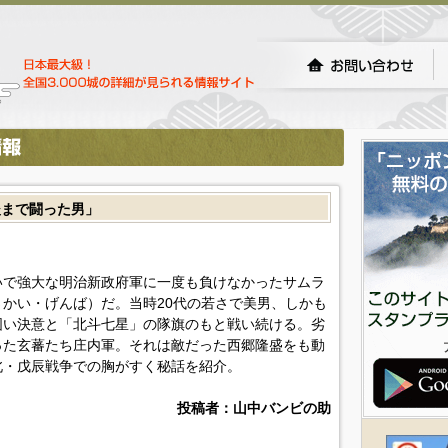
後まで闘った男」
いで強大な明治新政府軍に一度も負けなかったサムラ
かい・げんば）だ。当時20代の若さで美男、しかも
固い決意と「北斗七星」の隊旗のもと戦い続ける。劣
った玄蕃たち庄内軍。それは敵だった西郷隆盛をも動
北・戊辰戦争での胸がすく秘話を紹介。
投稿者：山中バンビの助