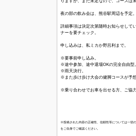
りますが、まだ未定なので、コースは
夜の部の飲み会は、熊谷駅周辺を予定
詳細事項は決定次第随時お知らせして
ナーを要チェック。
申し込みは、私ミカか野呂利まで。
※要事前申し込み。
※途中参加、途中退場OKの完全自由型
※雨天決行。
※また歩け歩け大会の健脚コースが予
※乗り合わせでお車を出せる方、ご協力を
※投稿された内容の正確性、信頼性等については一切
をご自身でご確認ください。