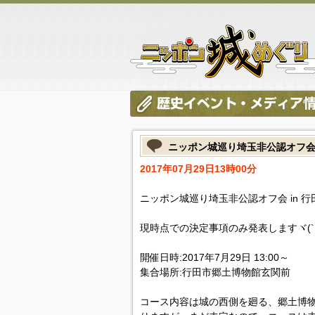
ニッポン城巡り埼玉非公認オフ会 
2017年07月29日13時00分
ニッポン城巡り埼玉非公認オフ会 in 行田
現時点での決定事項のみ発表しますヾ(`･ω
開催日時:2017年7月29日 13:00～
集合場所:行田市郷土博物館玄関前
コース内容は城の西側を廻る、郷土博