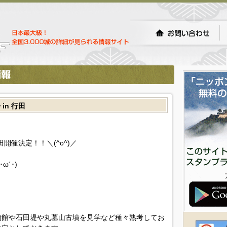
in 行田
開催決定！！＼(^o^)／
´･)ゞ
物館や石田堤や丸墓山古墳を見学など種々熟考してお