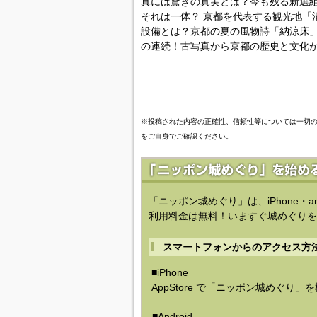
真には驚きの真実とは？今も残る新選組
それは一体？ 京都を代表する観光地「
設備とは？京都の夏の風物詩「納涼床」
の連続！古写真から京都の歴史と文化
※投稿された内容の正確性、信頼性等については一切
をご自身でご確認ください。
「ニッポン城めぐり」は、iPhone・a
利用料金は無料！いますぐ城めぐりを
スマートフォンからのアクセス方
■iPhone
AppStore で「ニッポン城めぐり」
■Android