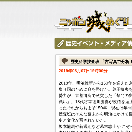
歴史科学捜査班 「古写真で分析
2019年08月07日19時00分
2018年、明治維新から150年を迎え
集り国のために命を懸けた。尊王攘夷
勢力が、京都御所で激突した「禁門の
戦い」。15代将軍徳川慶喜が政権を返
ったそれからおよそ150年 現在は年間
捜査班はそんな幕末から明治にかけて
史と文化が写されていた。
坂本龍馬や新選組など幕末志士が こぞ