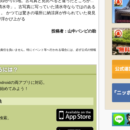
ゆかりの地。古写真と見比べると違ったところが...
清水寺」。古写真に写っていた清水寺ならではのある
。 かつては驚きの場所に納涼床が作られていた発見
が浮かび上がる
投稿者：山中バンビの助
の責任を負いません。特にイベント等へ行かれる場合には、必ず公式の情報
ndroidの両アプリに対応。
始めてみよう！
法
を検索。