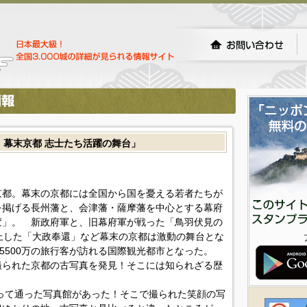
！幕末京都 志士たち活躍の舞台」
た京都。幕末の京都には全国から国を憂える若者たちが
を掲げる長州藩と、会津藩・薩摩藩を中心とする幕府
変」。 新政府軍と、旧幕府軍が戦った「鳥羽伏見の
上した「大政奉還」など幕末の京都は激動の舞台とな
5500万の旅行客が訪れる国際観光都市となった。
撮られた京都の古写真を発見！そこには知られざる歴
って通った写真館があった！そこで撮られた笑顔の写