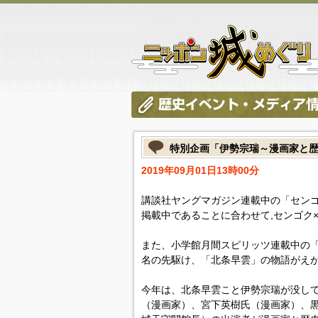
特別企画「伊勢宗瑞～漫画家と
2019年09月01日13時00分
講談社ヤングマガジン連載中の「セン
掲載中であることに合わせて,センゴク
また、小学館月間スピリッツ連載中の
名の先駆け、「北条早雲」の物語がえ
今年は、北条早雲こと伊勢宗瑞が没し
（漫画家）、宮下英樹氏（漫画家）、