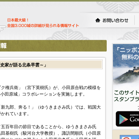
歴史家が語る北条早雲～」
ゴク権兵衛」（宮下英樹氏）が、小田原合戦の模様を
×小田原城」コラボレーションを実施します。
「新九郎、奔る！」（ゆうきまさみ氏）では、戦国大
がかれています。
て五百年目の節目であることから、ゆうきまさみ氏
黒田基樹氏（駿河台大学教授）、諏訪間順氏（小田原