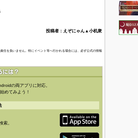
6
投稿者：えぞにゃん▲小机衆
の責任を負いません。特にイベント等へ行かれる場合には、必ず公式の情報
ndroidの両アプリに対応。
始めてみよう！
法
を検索。