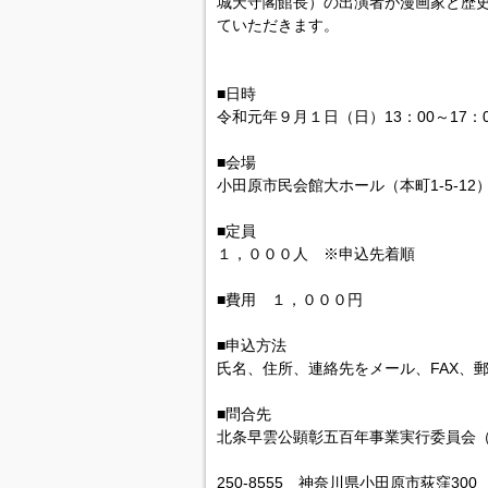
城天守閣館長）の出演者が漫画家と歴
ていただきます。
■日時
令和元年９月１日（日）13：00～17：0
■会場
小田原市民会館大ホール（本町1-5-12
■定員
１，０００人 ※申込先着順
■費用 １，０００円
■申込方法
氏名、住所、連絡先をメール、FAX、
■問合先
北条早雲公顕彰五百年事業実行委員会
250-8555 神奈川県小田原市荻窪300