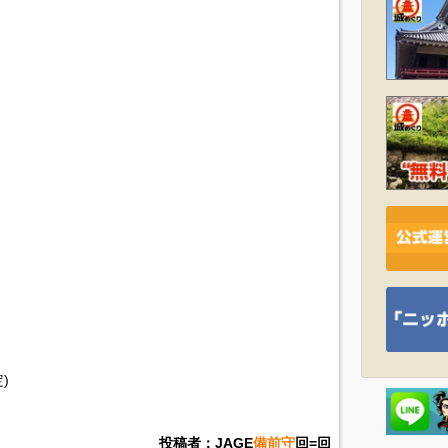
)
投稿者：JAGE
備前守
回=回