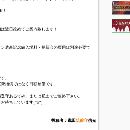
K！
細は近日改めてご案内致します！
タン遺産記念館入場料・懇親会の費用は別途必要で
です。
実費補償ではなく日額補償です。
能登守あるて@、または私までご連絡下さい。
待ちしています(^o^)
投稿者：織田
筑前守
信光