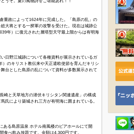
をどうぞ。夏の風物詩をご堪能あれ！！
倉重政によって1624年に完成した。「島原の乱」の
を総大将とする一揆軍の攻撃を受けた。現在は城跡公
昭和39年）に復元された層塔型天守最上階からは有明海
深い日野江城跡について各種資料が展示されているガ
18年）のキリスト教伝来や天正遣欧使節を育んだキリシ
を舞台とした島原の乱について資料が多数展示されて
「長崎と天草地方の潜伏キリシタン関連遺産」の構成
有馬氏により築城され三方が有明海に囲まれている。
にある島原温泉 ホテル南風楼のビアホールにて開
間食べ飲み放題です。金額は4,300円です。