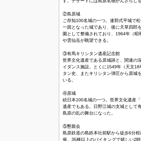
す。デザートには島原名物かんざらし
②島原城
ご存知100名城の一つ。連郭式平城で松
一因となった城であり、後に天草四郎
園として整備されており、1964年（
や雲仙岳が眺望できる。
③有馬キリシタン遺産記念館
世界文化遺産である原城跡と、関連の
イダンス施設。とくに1549年（天文
タン史、またキリシタン弾圧から原城
いる。
④原城
続日本100名城の一つ。世界文化遺産
遺産でもある。日野江城の支城として
島原の乱の舞台になった。
⑤懇親会
島原鉄道の島鉄本社前駅から徒歩6分程
催。35種以上のバイキングで嬉しい2時