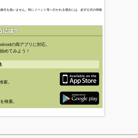
の責任を負いません。特にイベント等へ行かれる場合には、必ず公式の情報
ndroidの両アプリに対応。
始めてみよう！
法
を検索。
り」を検索。