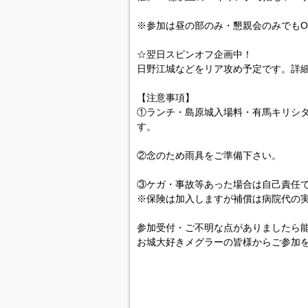
※参加は昼の部のみ・懇親会のみでもO
☆翌日スピンオフ企画中！
日野江城などをリア攻め予定です。詳
【注意事項】
①ランチ・島原城入場料・有馬キリシ
す。
②念のため雨具をご準備下さい。
③ケガ・事故等あった場合は自己責任
※保険は加入しますが補償は病院代の
参加受付・ご不明な点がありましたら
お城大好きメグラーの皆様からご参加をお