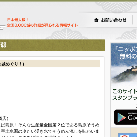
の城めぐり！)
商店）
えば島原！そんな生産量全国第２位である島原そうめ
た宇土水源の冷たい湧き水でそうめん流しを味わいま