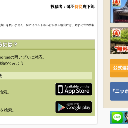
投稿者：薄羽
侍従
鹿下郎
の責任を負いません。特にイベント等へ行かれる場合には、必ず公式の情報
ndroidの両アプリに対応。
始めてみよう！
法
を検索。
り」を検索。