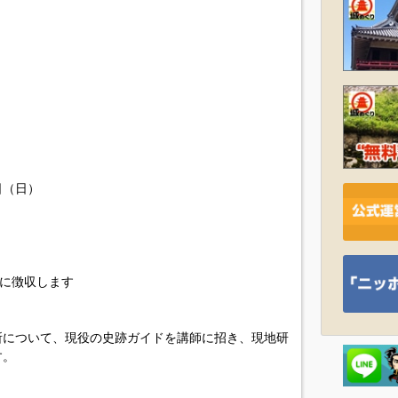
2日（日）
際に徴収します
所について、現役の史跡ガイドを講師に招き、現地研
す。