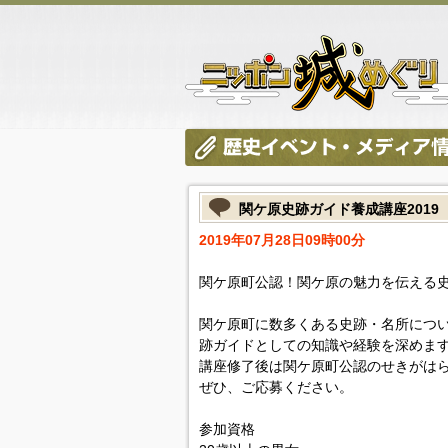
関ケ原史跡ガイド養成講座2019
2019年07月28日09時00分
関ケ原町公認！関ケ原の魅力を伝える
関ケ原町に数多くある史跡・名所につ
跡ガイドとしての知識や経験を深めま
講座修了後は関ケ原町公認のせきがは
ぜひ、ご応募ください。
参加資格