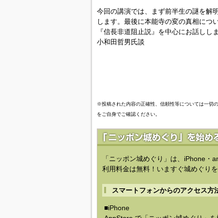
今回の講演では、まず前半生の謎を解
します。最後に本能寺の変の真相につ
『信長非道阻止説』を中心にお話しし
小和田哲男氏談
※投稿された内容の正確性、信頼性等については一切
をご自身でご確認ください。
「ニッポン城めぐり」は、iPhone・a
利用料金は無料！いますぐ城めぐりを
スマートフォンからのアクセス方
■iPhone