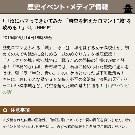
沼にハマってきいてみた 「時空を超えたロマン！“城”を
攻める！」
（NHK E）
2019年05月14日18時55分
歴史ロマンあふれる「城」。今回は、城を愛する女子高校生が、初
めての人でも絶対に楽しめる「城のめぐり方」を徹底伝授！
「カラクリの城」松江城では、戦うための恐怖の仕掛けが続々登
場！「神秘的な山城」岩村城では、石垣に秘められた歴史に思いを
はせ、朝ドラ『半分、青い。』のロケ地となった城下町散策も！
さらに、おしゃれな壁でＳＮＳ映え必至の金沢城、漆黒の天守がカ
ッコいい松本城など、時空を超えた城の魅力に迫る！［
山中バンビ
の助
］
注意事項
※
投稿された内容の正確性、信頼性等については一切の責任を負いません。特に
イベント等へ行かれる場合には、必ず公式の情報をご自身でご確認ください。