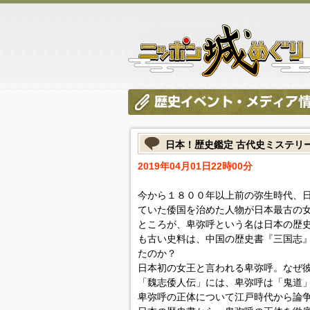
日本！歴史鑑定 古代史ミステリ
2019年04月01日22時00分
今から１８００年以上前の弥生時代、
ていた倭国を治めた人物が日本最古の
ところが、卑弥呼という名は日本の歴
も古い史料は、中国の歴史書『三国志
たのか？
日本初の女王と言われる卑弥呼。なぜ
「魏志倭人伝」には、卑弥呼は「鬼道
卑弥呼の正体について江戸時代から論