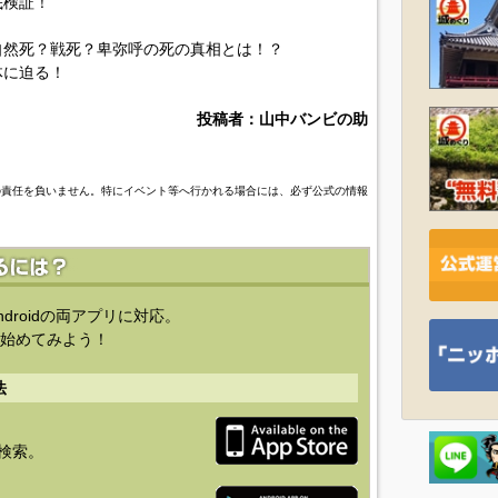
底検証！
自然死？戦死？卑弥呼の死の真相とは！？
体に迫る！
投稿者：山中バンビの助
の責任を負いません。特にイベント等へ行かれる場合には、必ず公式の情報
ndroidの両アプリに対応。
始めてみよう！
法
を検索。