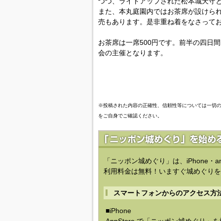
つつ、ライトアップされた松本城天守
また、本丸庭園内ではお茶席が設けら
売もあります。是非重ね着をなさって
お茶席は一席500円です。前半の四日
会の主催となります。
※投稿された内容の正確性、信頼性等については一切
をご自身でご確認ください。
「ニッポン城めぐり」は、iPhone・a
利用料金は無料！いますぐ城めぐりを
スマートフォンからのアクセス方
■iPhone