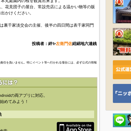
と本丸庭園内の桜を観賞出来ます。
れ、花見団子の屋台、常設売店による温かい物等の販
お出かけください。
間は裏千家淡交会の主催、後半の四日間は表千家同門
投稿者：絆✨
左衛門佐
紺絹地六連銭
の責任を負いません。特にイベント等へ行かれる場合には、必ず公式の情報
ndroidの両アプリに対応。
始めてみよう！
法