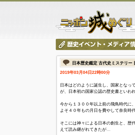
日本歴史鑑定 古代史ミステリー
2019年03月04日22時00分
日本はどのように誕生し、国家となっ
が、日本初の国家公認の歴史書といわ
今から１３００年以上前の飛鳥時代に
よそ４０年もの月日を費やして奈良時
そこには神々による日本の創生と、歴代
えて読み継がれてきたが…