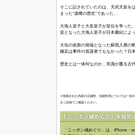
そこに記されていたのは、天武天皇を
まった“虚構の歴史”であった…
大海人皇子と大友皇子が皇位を争った、
皇となった大海人皇子が日本書紀によ
大化の改新の発端となった蘇我入鹿の
鎌足は事件の首謀者でもなかった？日
歴史とは一体何なのか…常識が覆る古
※投稿された内容の正確性、信頼性等については一切
をご自身でご確認ください。
「ニッポン城めぐり」は、iPhone・a