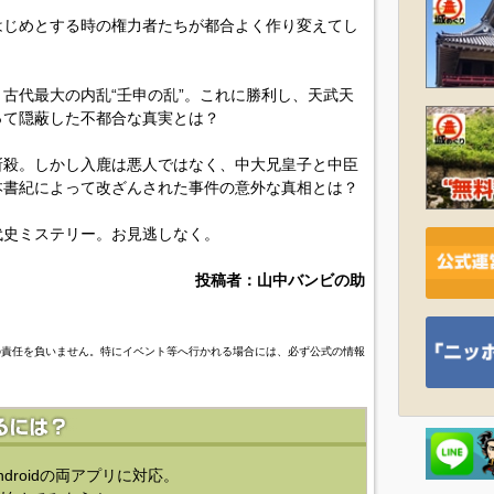
はじめとする時の権力者たちが都合よく作り変えてし
古代最大の内乱“壬申の乱”。これに勝利し、天武天
って隠蔽した不都合な真実とは？
斬殺。しかし入鹿は悪人ではなく、中大兄皇子と中臣
本書紀によって改ざんされた事件の意外な真相とは？
代史ミステリー。お見逃しなく。
投稿者：山中バンビの助
の責任を負いません。特にイベント等へ行かれる場合には、必ず公式の情報
ndroidの両アプリに対応。