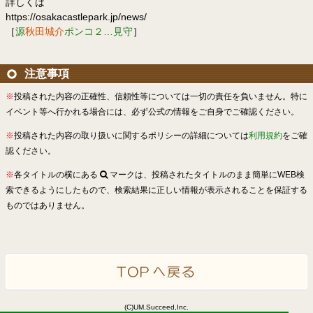
詳しくは
https://osakacastlepark.jp/news/
［
源
秋田城介
ポンコ２…見守
］
注意事項
※
投稿された内容の正確性、信頼性等については一切の責任を負いません。特に
イベント等へ行かれる場合には、必ず公式の情報をご自身でご確認ください。
※
投稿された内容の取り扱いに関するポリシーの詳細については
利用規約
をご確
認ください。
※
各タイトルの横にある
マークは、投稿されたタイトルのまま簡単にWEB検
索できるようにしたもので、検索結果に正しい情報が表示されることを保証する
ものではありません。
(C)UM.Succeed,Inc.