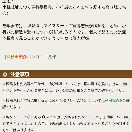
主催：
小机城址まつり実行委員会、小机城のあるまちを愛する会（城まち
会）
見学会では、城郭復元マイスター：二宮博志氏が講師をつとめ、小
机城の構造や魅力について語られるそうです。個人で見るのとは違
う視点で見ることができそうですね（個人所感）
［
源
秋田城介
ポンコ２…見守
］
注意事項
※
投稿された内容の正確性、信頼性等については一切の責任を負いません。特に
イベント等へ行かれる場合には、必ず公式の情報をご自身でご確認ください。
※
投稿された内容の取り扱いに関するポリシーの詳細については
利用規約
をご確
認ください。
※
各タイトルの横にある
マークは、投稿されたタイトルのまま簡単にWEB検
索できるようにしたもので、検索結果に正しい情報が表示されることを保証する
ものではありません。