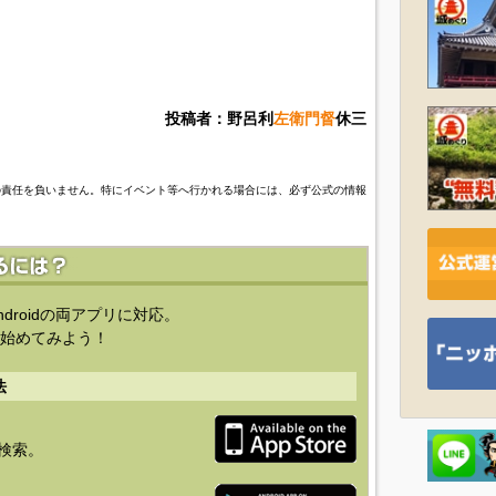
投稿者：野呂利
左衛門督
休三
の責任を負いません。特にイベント等へ行かれる場合には、必ず公式の情報
ndroidの両アプリに対応。
始めてみよう！
法
を検索。