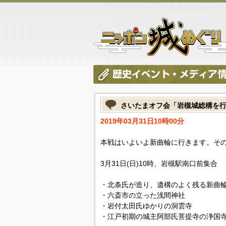
さいたまオフ会「岩槻城総構を行く
2019年03月31日10時00分
本戦はいよいよ新曲輪に行きます。そ
3月31日(日)10時、岩槻駅南口前集合
・北条氏が造り、遺構のよく残る新曲
・六斎市の立った浅間神社
・岩付太田氏ゆかりの洞雲寺
・江戸初期の城主阿部氏菩提寺の浄国