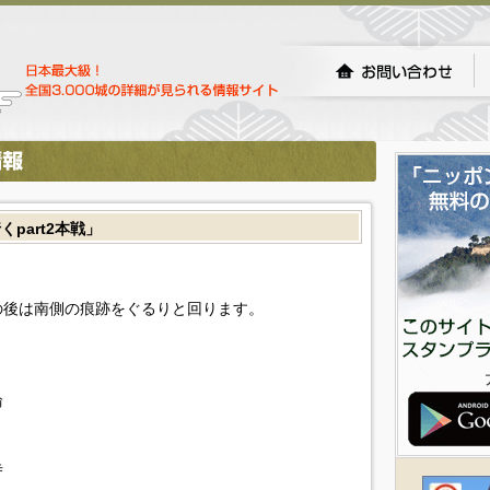
part2本戦」
の後は南側の痕跡をぐるりと回ります。
輪
寺