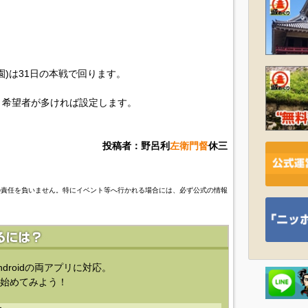
)は31日の本戦で回ります。
、希望者が多ければ設定します。
投稿者：野呂利
左衛門督
休三
の責任を負いません。特にイベント等へ行かれる場合には、必ず公式の情報
ndroidの両アプリに対応。
始めてみよう！