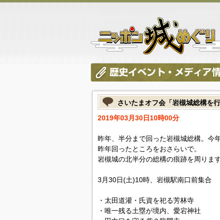
さいたまオフ会「岩槻城総構を行く
2019年03月30日10時00分
昨年、半分まで回った岩槻城総構。今
昨年回ったところをおさらいで。
岩槻城の北半分の総構の痕跡を周りま
3月30日(土)10時、岩槻駅南口前集合
・太田道灌・氏資を祀る芳林寺
・唯一残る土塁が境内、愛宕神社