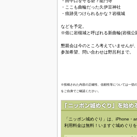
・田中口を守る砦？龍門寺
・ここも曲輪だった久伊豆神社
・痕跡見つけられるかな？岩槻城
などを予定。
※俗に岩槻城と呼ばれる新曲輪(岩槻公園
懇親会は今のところ考えていませんが
参加希望、問い合わせは野呂利まで。
※投稿された内容の正確性、信頼性等については一切
をご自身でご確認ください。
「ニッポン城めぐり」は、iPhone・a
利用料金は無料！いますぐ城めぐりを