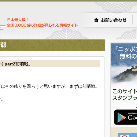
part2前哨戦」
年はその残りを回ろうと思いますが、まずは前哨戦。
す。