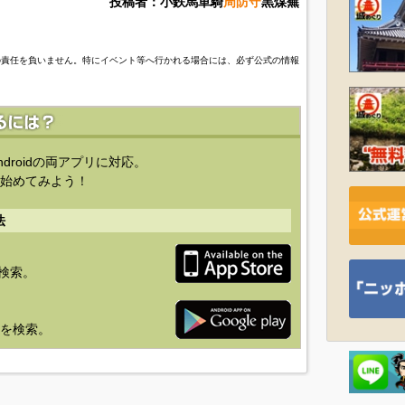
投稿者：小鉄馬単騎
周防守
黒煤蕪
の責任を負いません。特にイベント等へ行かれる場合には、必ず公式の情報
ndroidの両アプリに対応。
始めてみよう！
法
を検索。
り」を検索。