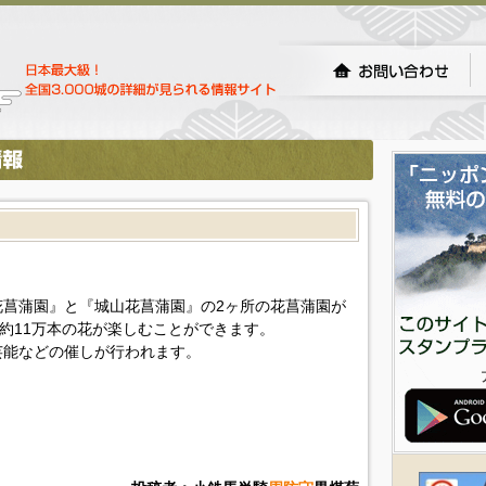
菖蒲園』と『城山花菖蒲園』の2ヶ所の花菖蒲園が
、約11万本の花が楽しむことができます。
芸能などの催しが行われます。