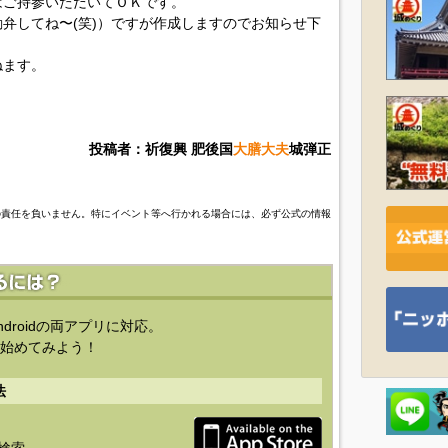
はご持参いただいてＯＫです。
弁してね〜(笑)）ですが作成しますのでお知らせ下
ねます。
投稿者：祈復興 肥後国
大膳大夫
城弾正
の責任を負いません。特にイベント等へ行かれる場合には、必ず公式の情報
ndroidの両アプリに対応。
始めてみよう！
法