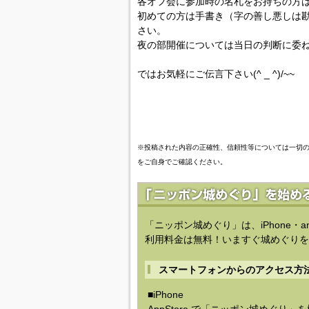
各オフ会に参加時の名札をお持ちの方
初めての方は手書き（字の善し悪しは勘
さい。
夜の部開催については当日の判断に委
ではお気軽にご伝言下さい(^ _ ^)/~~
※投稿された内容の正確性、信頼性等については一切
をご自身でご確認ください。
「ニッポン城めぐり」は、iPhone・a
利用料金は無料！いますぐ城めぐりを
スマートフォンからのアクセス方
■iPhone