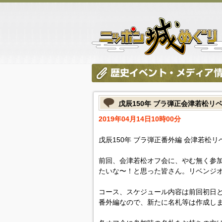
戊辰150年 ブラ弾正会津若松リ
2019年04月14日10時00分
戊辰150年 ブラ弾正番外編 会津若松
前回、会津若松オフ会に、やむ無く参
たいな〜！と思った皆さん。リベンジ
コース、スケジュール内容は前回初日
番外編なので、新たに名札等は作成しませ