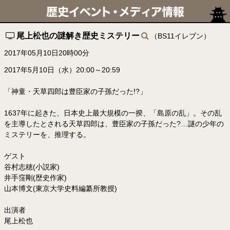
尾上松也の謎解き歴史ミステリー
（BS11イレブン）
2017年05月10日20時00分
2017年5月10日（水）20:00～20:59
「神童・天草四郎は豊臣家の子孫だった!?」
1637年に起きた、日本史上最大規模の一揆、「島原の乱」。その乱
を主導したとされる天草四郎は、豊臣家の子孫だった?…謎の少年の
ミステリーを、推理する。
ゲスト
谷村志穂(小説家)
井手窪剛(歴史作家)
山本博文(東京大学史料編纂所教授)
出演者
尾上松也