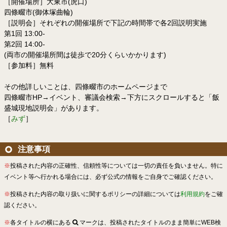
［開催場所］大東市(虎口)
四條畷市(御体塚曲輪)
［説明会］それぞれの開催場所で下記の時間帯で各2回説明実施
第1回 13:00-
第2回 14:00-
(両市の開催場所間は徒歩で20分くらいかかります)
［参加料］無料
その他詳しいことは、四條畷市のホームページまで
四條畷市HP→イベント、審議会検索→下方にスクロールすると「飯
盛城現地説明会」があります。
［
みず
］
注意事項
※
投稿された内容の正確性、信頼性等については一切の責任を負いません。特に
イベント等へ行かれる場合には、必ず公式の情報をご自身でご確認ください。
※
投稿された内容の取り扱いに関するポリシーの詳細については
利用規約
をご確
認ください。
※
各タイトルの横にある
マークは、投稿されたタイトルのまま簡単にWEB検