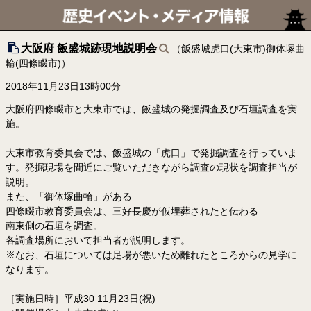
大阪府 飯盛城跡現地説明会
（飯盛城虎口(大東市)御体塚曲
輪(四條畷市)）
2018年11月23日13時00分
大阪府四條畷市と大東市では、飯盛城の発掘調査及び石垣調査を実
施。
大東市教育委員会では、飯盛城の「虎口」で発掘調査を行っていま
す。発掘現場を間近にご覧いただきながら調査の現状を調査担当が
説明。
また、「御体塚曲輪」がある
四條畷市教育委員会は、三好長慶が仮埋葬されたと伝わる
南東側の石垣を調査。
各調査場所において担当者が説明します。
※なお、石垣については足場が悪いため離れたところからの見学に
なります。
［実施日時］平成30 11月23日(祝)