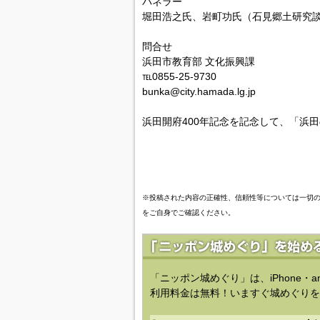
パネラー
堀田浩之氏、岩町功氏（石見郷土研究
問合せ
浜田市教育部 文化振興課
℡0855-25-9730
bunka@city.hamada.lg.jp
浜田開府400年記念を記念して、「浜
※投稿された内容の正確性、信頼性等については一切
をご自身でご確認ください。
「ニッポン城めぐり」は、iPhone・a
利用料金は無料！いますぐ城めぐりを