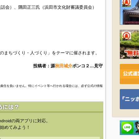
談話会）、隅田正三氏（浜田市文化財審議委員会）
田のまちづくり・人づくり」をテーマに催されます。
投稿者：源
秋田城介
ポンコ２…見守
の責任を負いません。特にイベント等へ行かれる場合には、必ず公式の情報
ndroidの両アプリに対応。
始めてみよう！