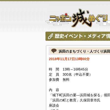
浜田のまちづくり・人づくり浜田
2018年11月17日13時00分
時 間 13時～16時45分
定 員 300名（申込不要）
参加費 無料
内 容
「城下町浜田の要―浜田城を探る」堀
「浜田の町と教育」久保田章市氏
座談会