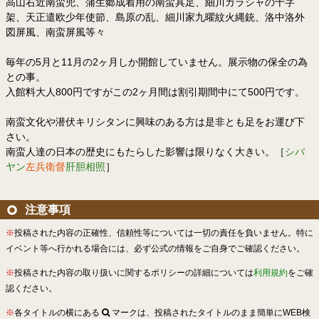
高山右近南蛮兜、蒲生郷成着用の南蛮具足、細川ガラシャの十字
架、天正遣欧少年使節、島原の乱、細川家九曜紋火縄銃、洛中洛外
図屏風、南蛮屏風等々
毎年の5月と11月の2ヶ月しか開館していません。展示物の保全の為
との事。
入館料大人800円ですがこの2ヶ月間は割引期間中にて500円です。
南蛮文化や潜伏キリシタンに興味のある方は是非とも足をお運び下
さい。
南蛮人達の日本の歴史にもたらした影響は限りなく大きい。［
シバ
ヤン
左兵衛督
肝胆相照
］
注意事項
※
投稿された内容の正確性、信頼性等については一切の責任を負いません。特に
イベント等へ行かれる場合には、必ず公式の情報をご自身でご確認ください。
※
投稿された内容の取り扱いに関するポリシーの詳細については
利用規約
をご確
認ください。
※
各タイトルの横にある
マークは、投稿されたタイトルのまま簡単にWEB検