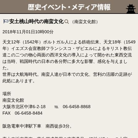
安土桃山時代の南蛮文化
（南蛮文化館）
2018年11月01日10時00分
天文12年（1542年）ポルトガル人による鉄砲伝来、天文18年（1549
年）イエズス会宣教師フランシスコ・ザビエルによるキリスト教伝
道この二つの物心両面の西洋文化の導入によって開かれた東西交流
は当時、戦国時代の日本の各分野に多大な影響、感化を与えまし
た。
世界は大航海時代。南蛮人達が日本での文化、営利の活躍の足跡が
此処にあります。
場所
南蛮文化館
大阪市北区中津6-2-18 ℡ 06-6458-8868
FAX 06-6458-8484
阪急電車中津駅下車 南西徒歩3分。