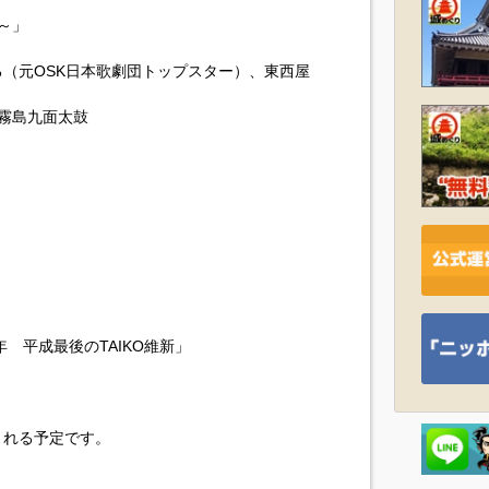
～」
（元OSK日本歌劇団トップスター）、東西屋
霧島九面太鼓
 平成最後のTAIKO維新」
される予定です。