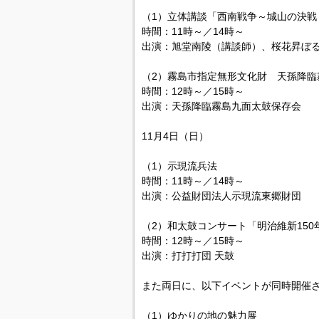
（1）立体講談「西南戦争～城山の決戦
時間：11時～／14時～
出演：旭堂南陵（講談師）、桜花昇ぼる
（2）霧島市指定無形文化財 天孫降臨
時間：12時～／15時～
出演：天孫降臨霧島九面太鼓保存会
11月4日（日）
（1）示現流兵法
時間：11時～／14時～
出演：公益財団法人示現流東郷財団
（2）和太鼓コンサート「明治維新150年
時間：12時～／15時～
出演：打打打団 天鼓
また両日に、以下イベントが同時開催
（1）ゆかりの地の魅力展