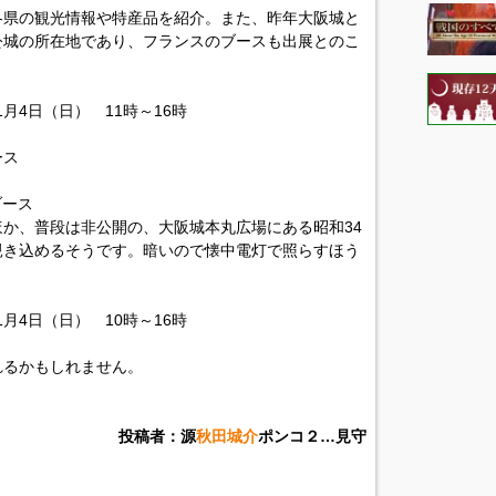
各県の観光情報や特産品を紹介。また、昨年大阪城と
公城の所在地であり、フランスのブースも出展とのこ
1月4日（日） 11時～16時
ース
ブース
か、普段は非公開の、大阪城本丸広場にある昭和34
覗き込めるそうです。暗いので懐中電灯で照らすほう
1月4日（日） 10時～16時
れるかもしれません。
投稿者：源
秋田城介
ポンコ２…見守