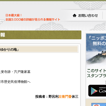
氏ゆかりの地」
天叟寺跡・宍戸隆家墓
田市歴史民俗博物館へ
投稿者：野呂利
左衛門督
休三