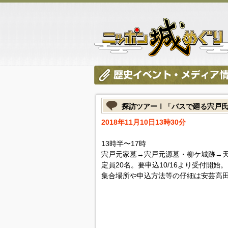
探訪ツアーⅠ「バスで廻る宍戸
2018年11月10日13時30分
13時半〜17時
宍戸元家墓→宍戸元源墓・柳ケ城跡→
定員20名。要申込10/16より受付開始。
集合場所や申込方法等の仔細は安芸高