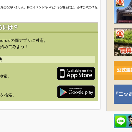
の責任を負いません。特にイベント等へ行かれる場合には、必ず公式の情報
ndroidの両アプリに対応。
始めてみよう！
法
を検索。
り」を検索。