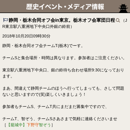
静岡・栃木合同オフ会in東京。栃木オフ会軍団日程
（J
R東京駅八重洲地下中央口外銀の鈴前）
2018年10月20日09時30分
静岡・栃木合同オフ会チームT(栃木)でーす。
チームSと集合場所・時間は異なります。参加者はご注意ください。
東京駅八重洲地下中央口、銀の鈴待ち合わせ場所9:30になっており
ます。
まあ、間違えて静岡チームのほうへ行ってしまっても、さして問題
ないと思いますので(笑)楽しくいきましょう！
参加者もチームS、チームT共にまだまだ募集中ですので、
チームT、智ぞう、チームSさあさまで気軽に連絡くださいませ
［
【籠城中】
下野守
智ぞう
］