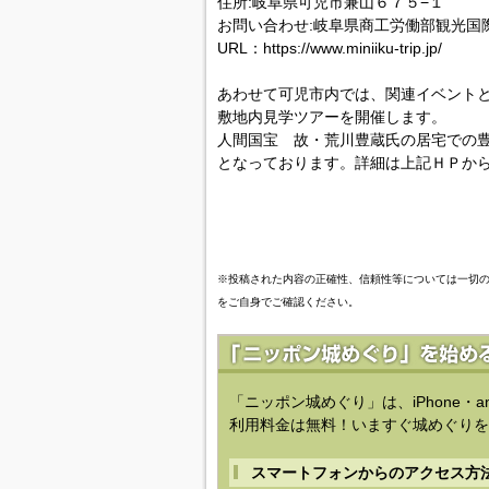
住所:岐阜県可児市兼山６７５−１
お問い合わせ:岐阜県商工労働部観光国際局観
URL：https://www.miniiku-trip.jp/
あわせて可児市内では、関連イベントとし
敷地内見学ツアーを開催します。
人間国宝 故・荒川豊蔵氏の居宅での
となっております。詳細は上記ＨＰか
※投稿された内容の正確性、信頼性等については一切
をご自身でご確認ください。
「ニッポン城めぐり」は、iPhone・a
利用料金は無料！いますぐ城めぐりを
スマートフォンからのアクセス方