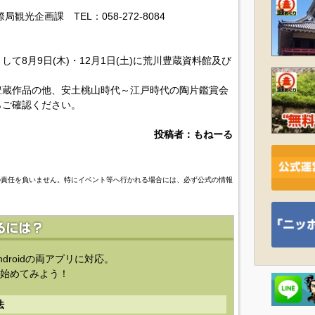
光企画課 TEL：058-272-8084
て8月9日(木)・12月1日(土)に荒川豊蔵資料館及び
豊蔵作品の他、安土桃山時代～江戸時代の陶片鑑賞会
らご確認ください。
投稿者：もねーる
の責任を負いません。特にイベント等へ行かれる場合には、必ず公式の情報
ndroidの両アプリに対応。
始めてみよう！
法