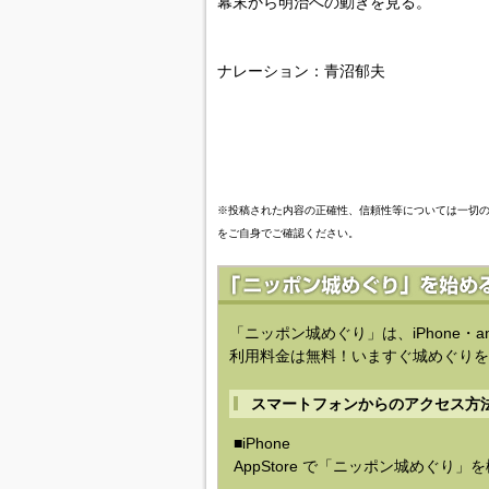
幕末から明治への動きを見る。
ナレーション：青沼郁夫
※投稿された内容の正確性、信頼性等については一切
をご自身でご確認ください。
「ニッポン城めぐり」は、iPhone・a
利用料金は無料！いますぐ城めぐりを
スマートフォンからのアクセス方
■iPhone
AppStore で「ニッポン城めぐり」