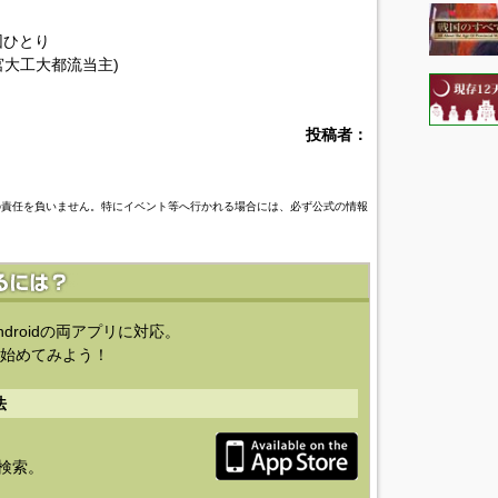
団ひとり
宮大工大都流当主)
投稿者：
の責任を負いません。特にイベント等へ行かれる場合には、必ず公式の情報
ndroidの両アプリに対応。
始めてみよう！
法
を検索。