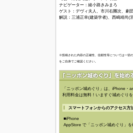
ナビゲーター：綾小路きみまろ
ゲスト：デヴィ夫人、市川右團次、劇
解説：三浦正幸(建築学者)、西嶋靖尚(
※投稿された内容の正確性、信頼性等については一切
をご自身でご確認ください。
「ニッポン城めぐり」は、iPhone・a
利用料金は無料！いますぐ城めぐりを
スマートフォンからのアクセス方
■iPhone
AppStore で「ニッポン城めぐり」