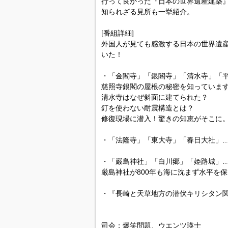
行って良かった『日本の世界遺産建築』
知られざる見所も一挙紹介。
[番組詳細]
外国人が見ても感激する日本の世界遺
いた！
・「金閣寺」「銀閣寺」「清水寺」「
慈照寺銀閣の屋根の秘密を知っていま
清水寺はなぜ斜面に建てられた？
釘を使わない耐震構造とは？
修復現場に潜入！驚きの知恵がそこに
・「法隆寺」「東大寺」「春日大社」
・「嚴島神社」「白川郷」「姫路城」
厳島神社が800年も海に沈まず水平を
・『長崎と天草地方の潜伏キリシタン関
司会：爆笑問題、ウエンツ瑛士