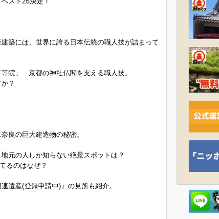
ベスト25決定！
産建築には、世界に誇る日本伝統の職人技が詰まって
平等院」…京都の神社仏閣を支える職人技。
すか？
。
…奈良の巨大建造物の秘密。
…地元の人しか知らない絶景スポットは？
保てるのはなぜ？
連遺産(登録申請中)』の見所も紹介。