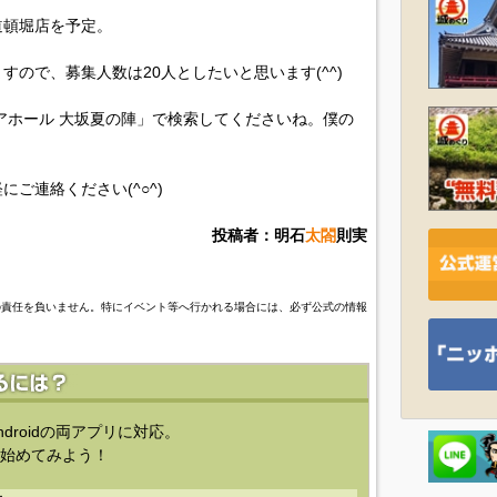
道頓堀店を予定。
ので、募集人数は20人としたいと思います(^^)
ビアホール 大坂夏の陣」で検索してくださいね。僕の
ご連絡ください(^○^)
投稿者：明石
太閤
則実
の責任を負いません。特にイベント等へ行かれる場合には、必ず公式の情報
ndroidの両アプリに対応。
始めてみよう！