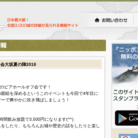
大坂夏の陣2018
例のビアホールオフ会です！
親睦を深めるというこのイベントも今回で4年目に
ワーで爽やかに吹き飛ばしましょう！
飲み放題で3,500円になります(^^)
ムをしたり、もちろんお城や歴史の話をしたりと楽し