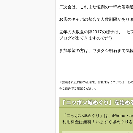
二次会は、これまた恒例の一軒め酒場
お店のキャパの都合で人数制限があります
去年の大坂夏の陣2017の様子は、「
ブログが出てきますので(^^)
参加希望の方は、ワタクシ明石まで気軽に
※投稿された内容の正確性、信頼性等については一切
をご自身でご確認ください。
「ニッポン城めぐり」は、iPhone・a
利用料金は無料！いますぐ城めぐりを