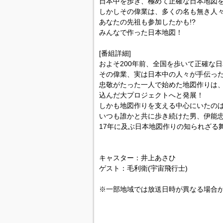
日本中を歩き、極めて正確な日本地図
しかしその偉業は、多くの名も無き人
あなたの先祖も参加したかも!?
みんなで作った日本地図！
[番組詳細]
およそ200年前、全国を歩いて正確な
その偉業、実は日本中の人々が手伝っ
忠敬がたった一人で始めた地図作りは
込んだ大プロジェクトへと発展！
しかも地図作りを支える中心にいたの
いつも誰かと共に歩き続けた男、伊能
17年に及ぶ日本地図作りの知られざる
キャスター：井上あさひ
ゲスト：毛利衛(宇宙飛行士)
※一部地域では放送日時が異なる場合