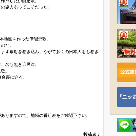
を作成した伊能忠敬。
々の協力あってこそだった。
日本地図を作った伊能忠敬。
たのだ。
、まず幕府を巻き込み、やがて多くの日本人をも巻き
は、名も無き庶民達。
忠敬。
舞台裏に迫る。
がありますので、地域の番組表をご確認下さい。
投稿者：