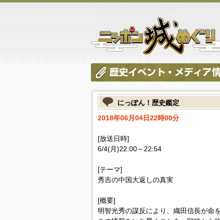
にっぽん！歴史鑑定
2018年06月04日22時00分
[放送日時]
6/4(月)22:00～22:54
[テーマ]
秀吉の中国大返しの真実
[概要]
明智光秀の謀反により、織田信長が命