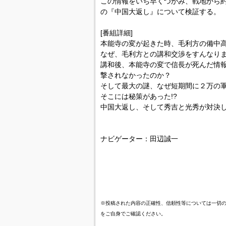
この情報をいち早くつかみ、戦地から約
の『中国大返し』について検証する。
[番組詳細]
本能寺の変が起きた時、毛利方の備中
なぜ、毛利方との講和交渉をすんなり
講和後、本能寺の変で信長が死んだ情
撃されなかったのか？
そして最大の謎、なぜ短期間に２万の
そこには秘策があった!?
中国大返し、そして秀吉と光秀が対決
ナビゲーター：田辺誠一
※投稿された内容の正確性、信頼性等については一切
をご自身でご確認ください。