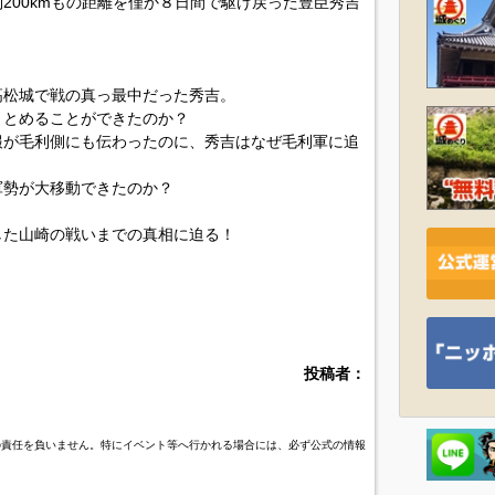
200kmもの距離を僅か８日間で駆け戻った豊臣秀吉
高松城で戦の真っ最中だった秀吉。
まとめることができたのか？
報が毛利側にも伝わったのに、秀吉はなぜ毛利軍に追
軍勢が大移動できたのか？
した山崎の戦いまでの真相に迫る！
投稿者：
の責任を負いません。特にイベント等へ行かれる場合には、必ず公式の情報