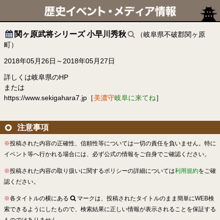
関ヶ原武将シリーズ 小早川秀秋
（岐阜県不破郡関ヶ原
町）
2018年05月26日～2018年05月27日
詳しくは岐阜県のHP
または
https://www.sekigahara7.jp［
美濃守
岐阜に来てね
］
注意事項
※
投稿された内容の正確性、信頼性等については一切の責任を負いません。特に
イベント等へ行かれる場合には、必ず公式の情報をご自身でご確認ください。
※
投稿された内容の取り扱いに関するポリシーの詳細については
利用規約
をご確
認ください。
※
各タイトルの横にある
マークは、投稿されたタイトルのまま簡単にWEB検
索できるようにしたもので、検索結果に正しい情報が表示されることを保証する
ものではありません。