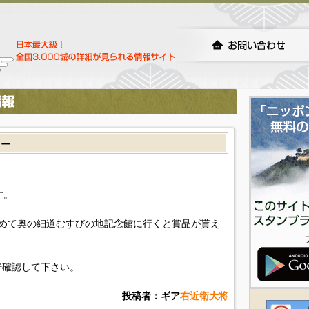
リー
す。
めて奥の細道むすびの地記念館に行くと賞品が貰え
で確認して下さい。
投稿者：ギア
右近衛大将